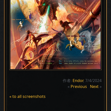
作者:
Endor
, 7/4/2024
«
Previous
Next
»
« to all screenshots