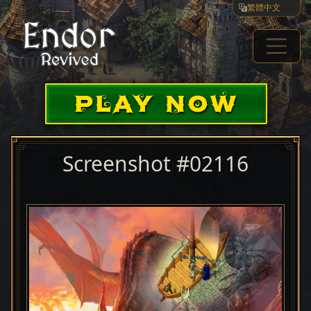
繁體中文
PLAY NOW
Screenshot #02116