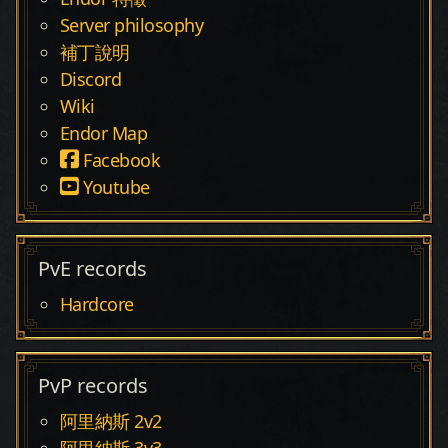
Server philosophy
補丁說明
Discord
Wiki
Endor Map
Facebook
Youtube
PvE records
Hardcore
PvP records
阿里納斯 2v2