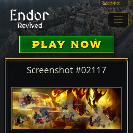
繁體中文
PLAY NOW
Screenshot #02117