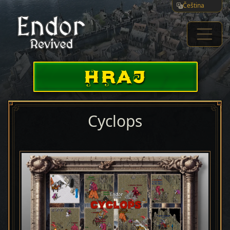
Čeština
HRAJ
Cyclops