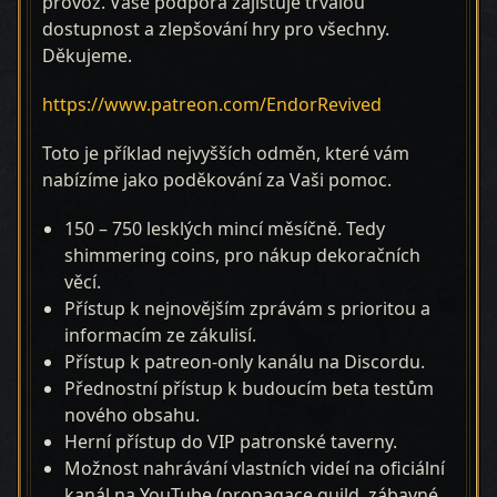
provoz. Vaše podpora zajišťuje trvalou
dostupnost a zlepšování hry pro všechny.
Děkujeme.
https://www.patreon.com/EndorRevived
Toto je příklad nejvyšších odměn, které vám
nabízíme jako poděkování za Vaši pomoc.
150 – 750 lesklých mincí měsíčně. Tedy
shimmering coins, pro nákup dekoračních
věcí.
Přístup k nejnovějším zprávám s prioritou a
informacím ze zákulisí.
Přístup k patreon-only kanálu na Discordu.
Přednostní přístup k budoucím beta testům
nového obsahu.
Herní přístup do VIP patronské taverny.
Možnost nahrávání vlastních videí na oficiální
kanál na YouTube (propagace guild, zábavné