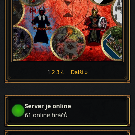
1
2
3
4
Další »
Server je online
61
online hráčů