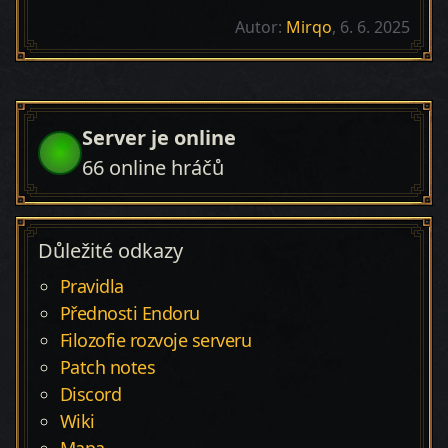
Autor:
Mirqo
, 6. 6. 2025
Server je online
66
online hráčů
Důležité odkazy
Pravidla
Přednosti Endoru
Filozofie rozvoje serveru
Patch notes
Discord
Wiki
Mapa