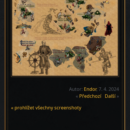
Autor:
Endor
, 7. 4. 2024
«
Předchozí
Další
»
« prohlížet všechny screenshoty