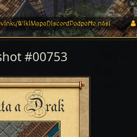
Č
vinky
Wiki
Mapa
Discord
Podpořte nás!
shot #00753