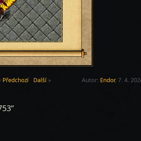
«
Předchozí
Další
»
Autor:
Endor
, 7. 4. 202
753”