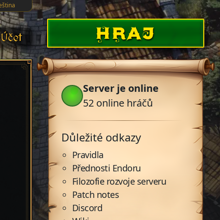
eština
HRAJ
Účet
Server je online
52
online hráčů
Důležité odkazy
Pravidla
Přednosti Endoru
Filozofie rozvoje serveru
Patch notes
Discord