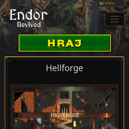
Čeština
HRAJ
Hellforge