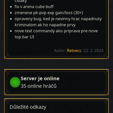
cloaky
fix v arena cube buff
zmenene pk-pvp exp gain/loss (30+)
opraveny bug, ked je nevinny hrac napadnuty
kriminalom ak ho napadne prvy
nove text commandy ako priprava pre nove
top bar UI
Autor:
Reloecc
, 22. 2. 2024
Server je online
35
online hráčů
Důležité odkazy