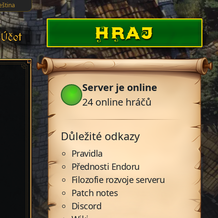
eština
HRAJ
Účet
Server je online
24
online hráčů
Důležité odkazy
Pravidla
Přednosti Endoru
Filozofie rozvoje serveru
Patch notes
Discord