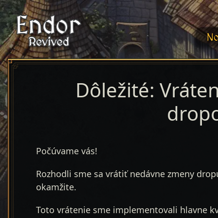
No
Dôležité: Vrát
drop
Počúvame vás!
Rozhodli sme sa vrátiť nedávne zmeny drop
okamžite.
Toto vrátenie sme implementovali hlavne kvôli