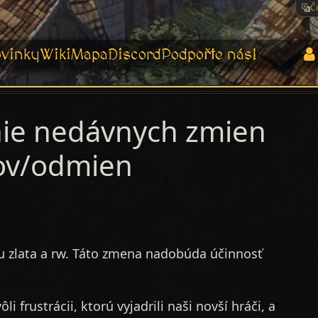
Č
vinky
Wiki
Mapa
Discord
Podpořte nás!
enie nedávnych zmien
ov/odmien
u zlata a rw. Táto zmena nadobúda účinnosť
 frustrácii, ktorú vyjadrili naši novší hráči, a