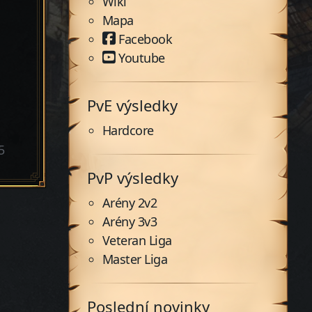
Wiki
Mapa
Facebook
Youtube
PvE výsledky
Hardcore
5
PvP výsledky
Arény 2v2
Arény 3v3
Veteran Liga
Master Liga
Poslední novinky