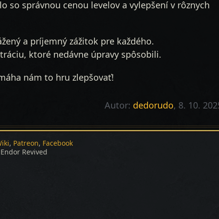
lo so správnou cenou levelov a vylepšení v rôznych
ážený a príjemný zážitok pre každého.
ráciu, ktoré nedávne úpravy spôsobili.
máha nám to hru zlepšovať!
Autor:
dedorudo
, 8. 10. 202
iki
Patreon
Facebook
Endor Revived