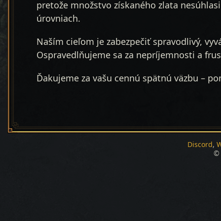
pretože množstvo získaného zlata nesúhlasi
úrovniach.
Naším cieľom je zabezpečiť spravodlivý, vyv
Ospravedlňujeme sa za nepríjemnosti a frust
Ďakujeme za vašu cennú spätnú väzbu – po
Discord
W
© 