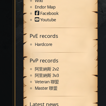
Wiki
Endor Map
Facebook
Youtube
PvE records
Hardcore
PvP records
阿里納斯 2v2
阿里納斯 3v3
Veteran 聯盟
Master 聯盟
Latest news