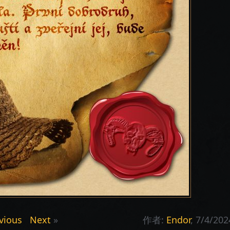
vious
Next
»
作者:
Endor
, 7/4/202