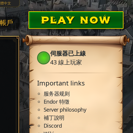
繁體中文
PLAY NOW
帳戶
伺服器已上線
43
線上玩家
Important links
服务器规则
Endor 特徵
Server philosophy
補丁說明
Discord