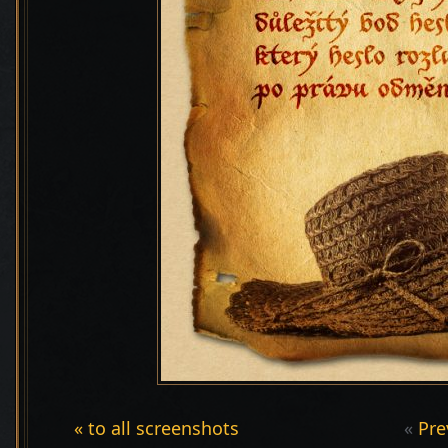
« to all screenshots
«
Pre