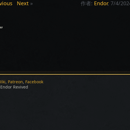
vious
Next
»
作者:
Endor
, 7/4/202
”
iki
Patreon
Facebook
Endor Revived