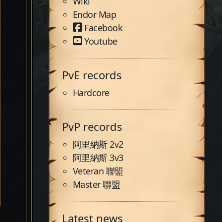
Wiki
Endor Map
Facebook
Youtube
PvE records
Hardcore
PvP records
阿里納斯 2v2
阿里納斯 3v3
Veteran 聯盟
Master 聯盟
Latest news