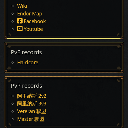
Wiki
Endor Map
Facebook
Youtube
PvE records
Hardcore
PvP records
阿里納斯 2v2
阿里納斯 3v3
Veteran 聯盟
Master 聯盟