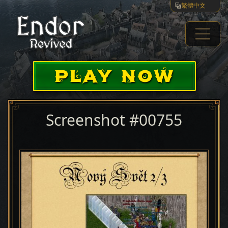
繁體中文
PLAY NOW
Screenshot #00755