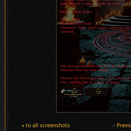
« to all screenshots
«
Previ