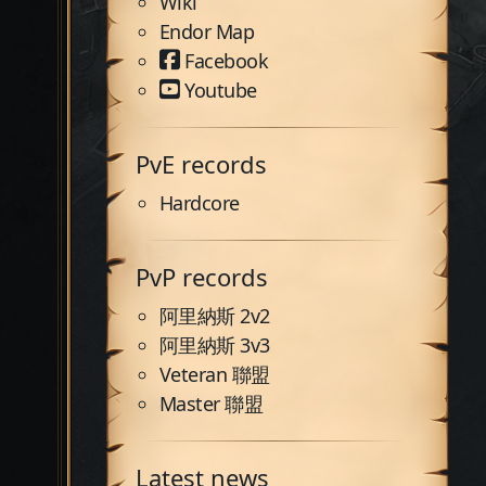
Wiki
Endor Map
Facebook
Youtube
PvE records
Hardcore
PvP records
阿里納斯 2v2
阿里納斯 3v3
Veteran 聯盟
Master 聯盟
Latest news