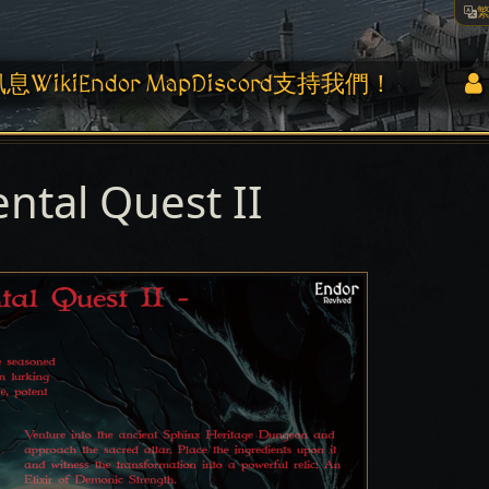
訊息
Wiki
Endor Map
Discord
支持我們！
tal Quest II