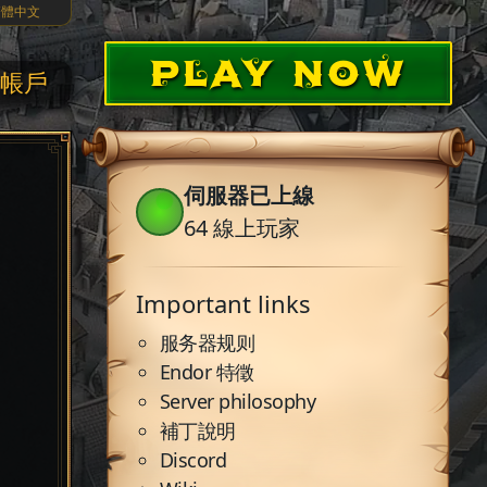
繁體中文
PLAY NOW
帳戶
伺服器已上線
64
線上玩家
Important links
服务器规则
Endor 特徵
Server philosophy
補丁說明
Discord