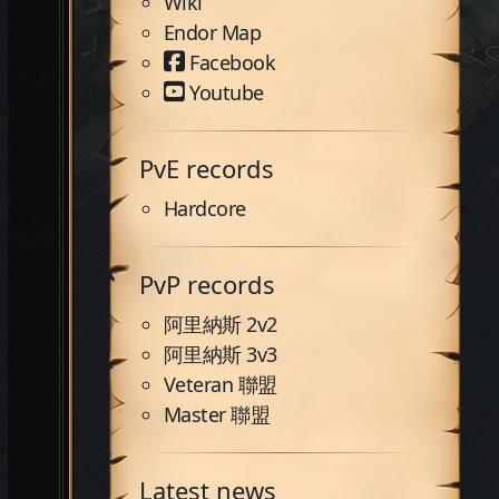
Wiki
Endor Map
Facebook
Youtube
PvE records
Hardcore
PvP records
阿里納斯 2v2
阿里納斯 3v3
Veteran 聯盟
Master 聯盟
Latest news