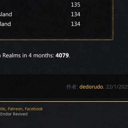
作者:
dedorudo
, 22/1/202
iki
Patreon
Facebook
Endor Revived