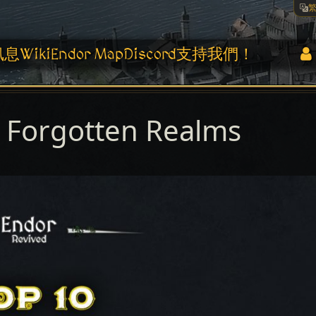
訊息
Wiki
Endor Map
Discord
支持我們！
d Forgotten Realms